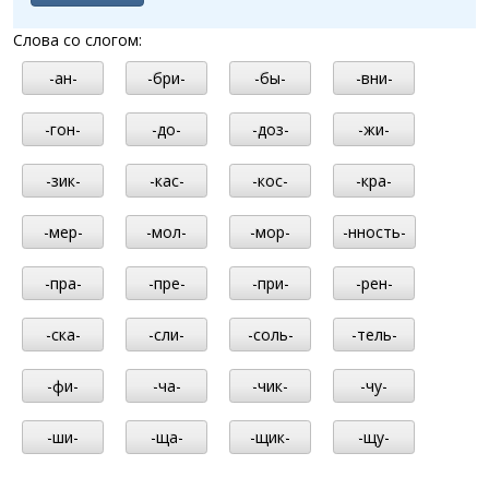
Слова со слогом:
-ан-
-бри-
-бы-
-вни-
-гон-
-до-
-доз-
-жи-
-зик-
-кас-
-кос-
-кра-
-мер-
-мол-
-мор-
-нность-
-пра-
-пре-
-при-
-рен-
-ска-
-сли-
-соль-
-тель-
-фи-
-ча-
-чик-
-чу-
-ши-
-ща-
-щик-
-щу-