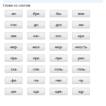
Слова со слогом:
-ан-
-бри-
-бы-
-вни-
-гон-
-до-
-доз-
-жи-
-зик-
-кас-
-кос-
-кра-
-мер-
-мол-
-мор-
-нность-
-пра-
-пре-
-при-
-рен-
-ска-
-сли-
-соль-
-тель-
-фи-
-ча-
-чик-
-чу-
-ши-
-ща-
-щик-
-щу-