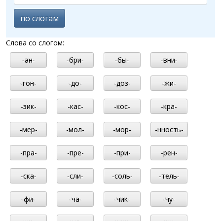
по слогам
Слова со слогом:
-ан-
-бри-
-бы-
-вни-
-гон-
-до-
-доз-
-жи-
-зик-
-кас-
-кос-
-кра-
-мер-
-мол-
-мор-
-нность-
-пра-
-пре-
-при-
-рен-
-ска-
-сли-
-соль-
-тель-
-фи-
-ча-
-чик-
-чу-