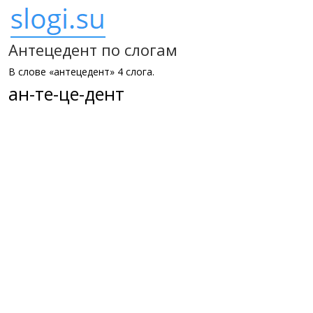
Антецедент по слогам
В слове «антецедент» 4 слога.
ан-те-це-дент