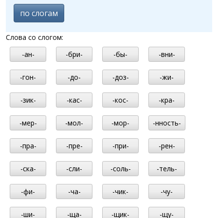
по слогам
Слова со слогом:
-ан-
-бри-
-бы-
-вни-
-гон-
-до-
-доз-
-жи-
-зик-
-кас-
-кос-
-кра-
-мер-
-мол-
-мор-
-нность-
-пра-
-пре-
-при-
-рен-
-ска-
-сли-
-соль-
-тель-
-фи-
-ча-
-чик-
-чу-
-ши-
-ща-
-щик-
-щу-