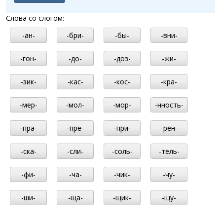
Слова со слогом:
-ан-
-бри-
-бы-
-вни-
-гон-
-до-
-доз-
-жи-
-зик-
-кас-
-кос-
-кра-
-мер-
-мол-
-мор-
-нность-
-пра-
-пре-
-при-
-рен-
-ска-
-сли-
-соль-
-тель-
-фи-
-ча-
-чик-
-чу-
-ши-
-ща-
-щик-
-щу-