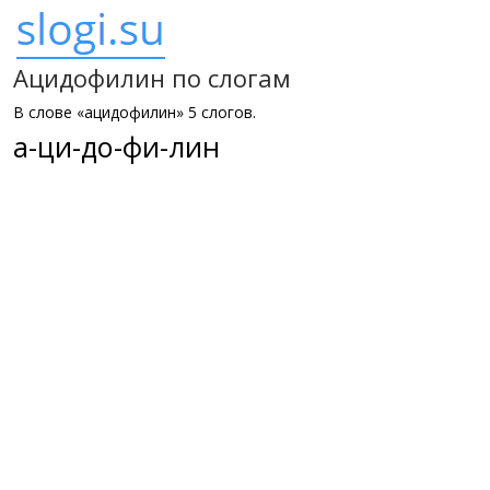
Ацидофилин по слогам
В слове «ацидофилин» 5 слогов.
а-ци-до-фи-лин