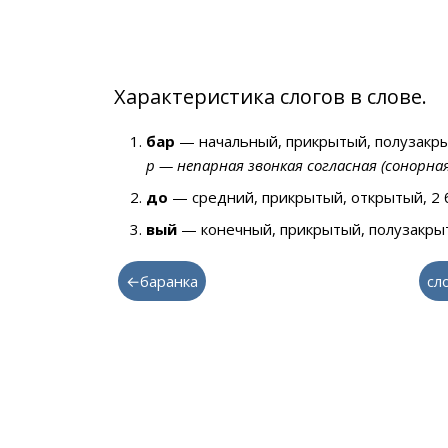
Характеристика слогов в слове.
бар
— начальный, прикрытый, полузакры
р — непарная звонкая согласная (сонорна
до
— средний, прикрытый, открытый, 2 
вый
— конечный, прикрытый, полузакрыт
←баранка
сл