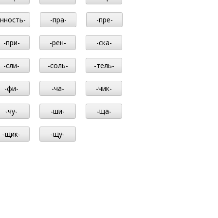
-нность-
-пра-
-пре-
-при-
-рен-
-ска-
-сли-
-соль-
-тель-
-фи-
-ча-
-чик-
-чу-
-ши-
-ща-
-щик-
-щу-