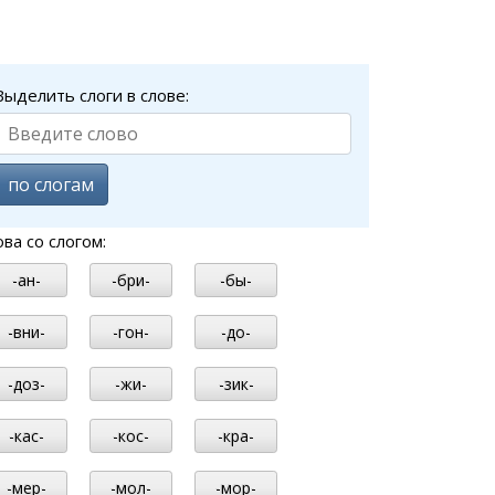
Выделить слоги в слове:
по слогам
ова со слогом:
-ан-
-бри-
-бы-
-вни-
-гон-
-до-
-доз-
-жи-
-зик-
-кас-
-кос-
-кра-
-мер-
-мол-
-мор-