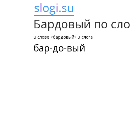
Бардовый по сл
В слове «бардовый» 3 слога.
бар-до-вый