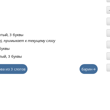
тый, 3 буквы
я), примыкает к текущему слогу
буквы
ый, 3 буквы
ова из 3 слогов
барин→