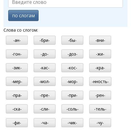
по слогам
Слова со слогом:
-ан-
-бри-
-бы-
-вни-
-гон-
-до-
-доз-
-жи-
-зик-
-кас-
-кос-
-кра-
-мер-
-мол-
-мор-
-нность-
-пра-
-пре-
-при-
-рен-
-ска-
-сли-
-соль-
-тель-
-фи-
-ча-
-чик-
-чу-