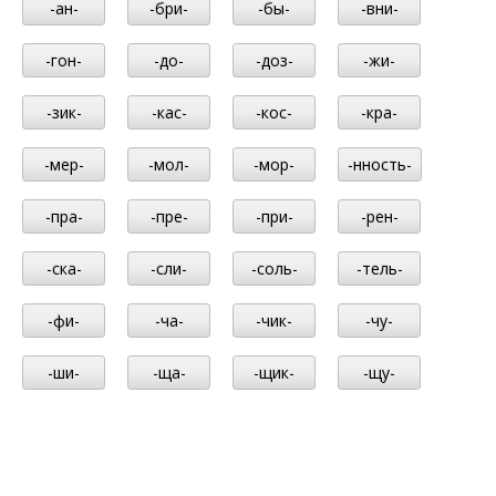
-ан-
-бри-
-бы-
-вни-
-гон-
-до-
-доз-
-жи-
-зик-
-кас-
-кос-
-кра-
-мер-
-мол-
-мор-
-нность-
-пра-
-пре-
-при-
-рен-
-ска-
-сли-
-соль-
-тель-
-фи-
-ча-
-чик-
-чу-
-ши-
-ща-
-щик-
-щу-