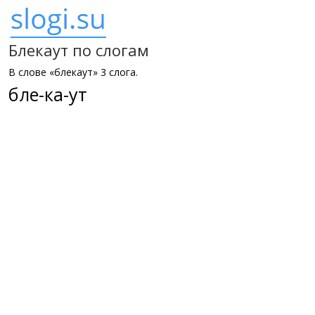
Блекаут по слогам
В слове «блекаут» 3 слога.
бле-ка-ут