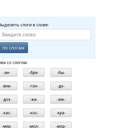
Выделить слоги в слове:
по слогам
ова со слогом:
-ан-
-бри-
-бы-
-вни-
-гон-
-до-
-доз-
-жи-
-зик-
-кас-
-кос-
-кра-
-мер-
-мол-
-мор-