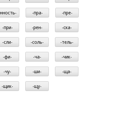
-нность-
-пра-
-пре-
-при-
-рен-
-ска-
-сли-
-соль-
-тель-
-фи-
-ча-
-чик-
-чу-
-ши-
-ща-
-щик-
-щу-