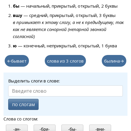
бы
— начальный, прикрытый, открытый, 2 буквы
вшу
— средний, прикрытый, открытый, 3 буквы
в примыкает к этому слогу, а не к предыдущему, так
как не является сонорной (непарной звонкой
согласной)
ю
— конечный, неприкрытый, открытый, 1 буква
←бывает
слова из 3 слогов
былина→
Выделить слоги в слове:
по слогам
Слова со слогом:
-ан-
-бри-
-бы-
-вни-