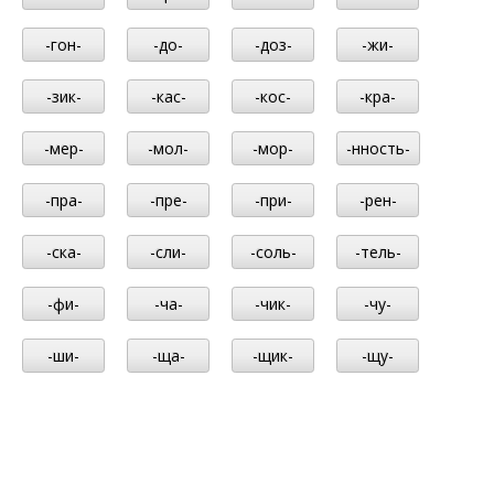
-гон-
-до-
-доз-
-жи-
-зик-
-кас-
-кос-
-кра-
-мер-
-мол-
-мор-
-нность-
-пра-
-пре-
-при-
-рен-
-ска-
-сли-
-соль-
-тель-
-фи-
-ча-
-чик-
-чу-
-ши-
-ща-
-щик-
-щу-