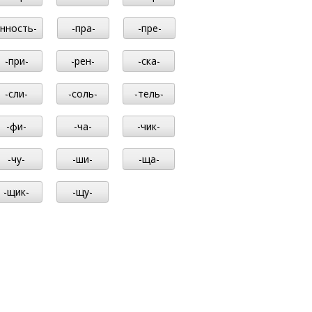
-нность-
-пра-
-пре-
-при-
-рен-
-ска-
-сли-
-соль-
-тель-
-фи-
-ча-
-чик-
-чу-
-ши-
-ща-
-щик-
-щу-