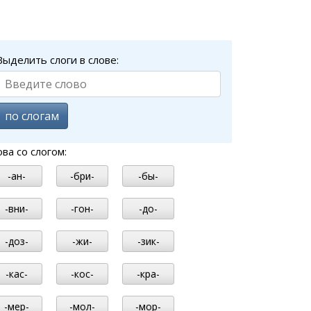
Выделить слоги в слове:
по слогам
ова со слогом:
-ан-
-бри-
-бы-
-вни-
-гон-
-до-
-доз-
-жи-
-зик-
-кас-
-кос-
-кра-
-мер-
-мол-
-мор-