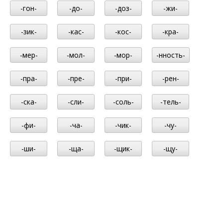
-гон-
-до-
-доз-
-жи-
-зик-
-кас-
-кос-
-кра-
-мер-
-мол-
-мор-
-нность-
-пра-
-пре-
-при-
-рен-
-ска-
-сли-
-соль-
-тель-
-фи-
-ча-
-чик-
-чу-
-ши-
-ща-
-щик-
-щу-