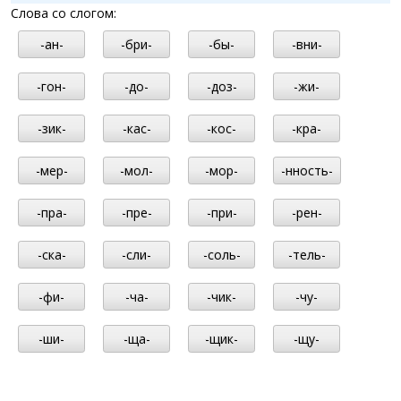
Слова со слогом:
-ан-
-бри-
-бы-
-вни-
-гон-
-до-
-доз-
-жи-
-зик-
-кас-
-кос-
-кра-
-мер-
-мол-
-мор-
-нность-
-пра-
-пре-
-при-
-рен-
-ска-
-сли-
-соль-
-тель-
-фи-
-ча-
-чик-
-чу-
-ши-
-ща-
-щик-
-щу-