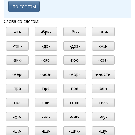
по слогам
Слова со слогом:
-ан-
-бри-
-бы-
-вни-
-гон-
-до-
-доз-
-жи-
-зик-
-кас-
-кос-
-кра-
-мер-
-мол-
-мор-
-нность-
-пра-
-пре-
-при-
-рен-
-ска-
-сли-
-соль-
-тель-
-фи-
-ча-
-чик-
-чу-
-ши-
-ща-
-щик-
-щу-