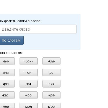
Выделить слоги в слове:
по слогам
ова со слогом:
-ан-
-бри-
-бы-
-вни-
-гон-
-до-
-доз-
-жи-
-зик-
-кас-
-кос-
-кра-
-мер-
-мол-
-мор-