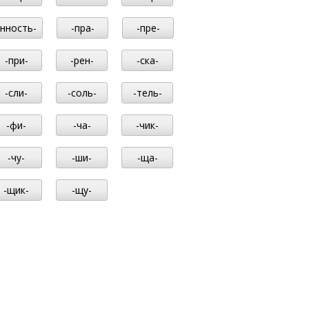
-нность-
-пра-
-пре-
-при-
-рен-
-ска-
-сли-
-соль-
-тель-
-фи-
-ча-
-чик-
-чу-
-ши-
-ща-
-щик-
-щу-