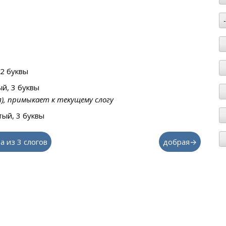
2 буквы
й, 3 буквы
я), примыкает к текущему слогу
ый, 3 буквы
а из 3 слогов
добрая→