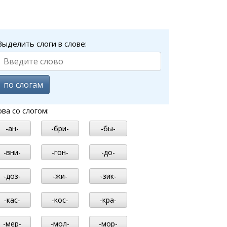
Выделить слоги в слове:
по слогам
ова со слогом:
-ан-
-бри-
-бы-
-вни-
-гон-
-до-
-доз-
-жи-
-зик-
-кас-
-кос-
-кра-
-мер-
-мол-
-мор-