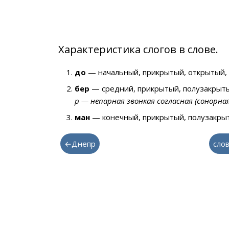
Характеристика слогов в слове.
до
— начальный, прикрытый, открытый, 
бер
— средний, прикрытый, полузакрыты
р — непарная звонкая согласная (сонорна
ман
— конечный, прикрытый, полузакрыт
←Днепр
слов