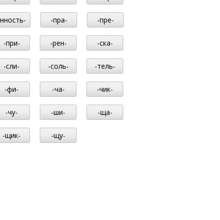
-нность-
-пра-
-пре-
-при-
-рен-
-ска-
-сли-
-соль-
-тель-
-фи-
-ча-
-чик-
-чу-
-ши-
-ща-
-щик-
-щу-