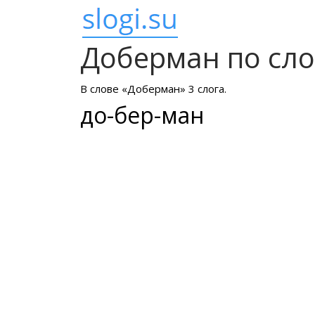
Доберман по сл
В слове «Доберман» 3 слога.
до-бер-ман