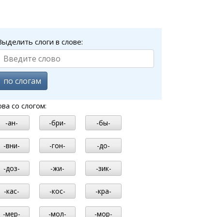
Выделить слоги в слове:
по слогам
ова со слогом:
-ан-
-бри-
-бы-
-вни-
-гон-
-до-
-доз-
-жи-
-зик-
-кас-
-кос-
-кра-
-мер-
-мол-
-мор-