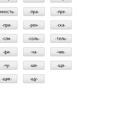
-нность-
-пра-
-пре-
-при-
-рен-
-ска-
-сли-
-соль-
-тель-
-фи-
-ча-
-чик-
-чу-
-ши-
-ща-
-щик-
-щу-