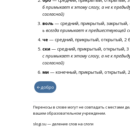
бро
— средний, прикрытый, открытый, 3
б примыкает к этому слогу, а не к преды
согласной)
воль
— средний, прикрытый, закрытый, 
ь всегда примыкает к предшествующей со
че
— средний, прикрытый, открытый, 2 
ски
— средний, прикрытый, открытый, 3
с примыкает к этому слогу, а не к предыд
согласной)
ми
— конечный, прикрытый, открытый, 2
←добро
Переносы в слове могут не совпадать с местами д
вашем образовательном учреждении.
slogi.su — деление слов на слоги