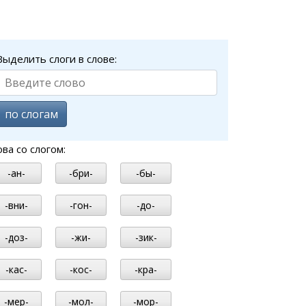
Выделить слоги в слове:
по слогам
ова со слогом:
-ан-
-бри-
-бы-
-вни-
-гон-
-до-
-доз-
-жи-
-зик-
-кас-
-кос-
-кра-
-мер-
-мол-
-мор-