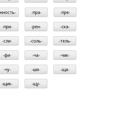
-нность-
-пра-
-пре-
-при-
-рен-
-ска-
-сли-
-соль-
-тель-
-фи-
-ча-
-чик-
-чу-
-ши-
-ща-
-щик-
-щу-