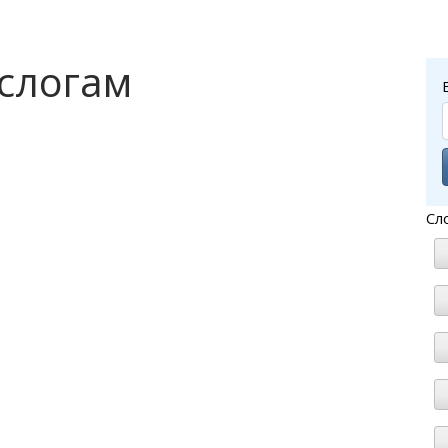
 слогам
Сл