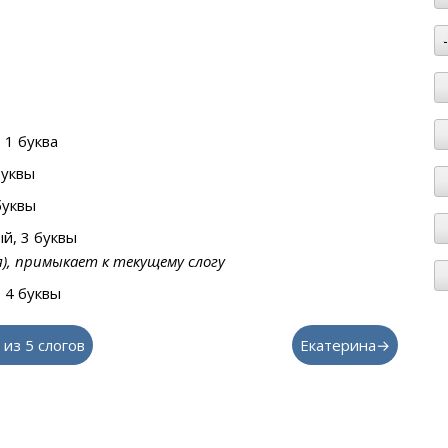
 1 буква
буквы
буквы
й, 3 буквы
я), примыкает к текущему слогу
 4 буквы
 из 5 слогов
Екатерина→