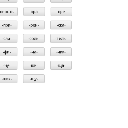
-нность-
-пра-
-пре-
-при-
-рен-
-ска-
-сли-
-соль-
-тель-
-фи-
-ча-
-чик-
-чу-
-ши-
-ща-
-щик-
-щу-