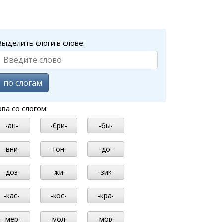
Выделить слоги в слове:
по слогам
ова со слогом:
-ан-
-бри-
-бы-
-вни-
-гон-
-до-
-доз-
-жи-
-зик-
-кас-
-кос-
-кра-
-мер-
-мол-
-мор-