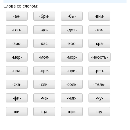
Слова со слогом:
-ан-
-бри-
-бы-
-вни-
-гон-
-до-
-доз-
-жи-
-зик-
-кас-
-кос-
-кра-
-мер-
-мол-
-мор-
-нность-
-пра-
-пре-
-при-
-рен-
-ска-
-сли-
-соль-
-тель-
-фи-
-ча-
-чик-
-чу-
-ши-
-ща-
-щик-
-щу-