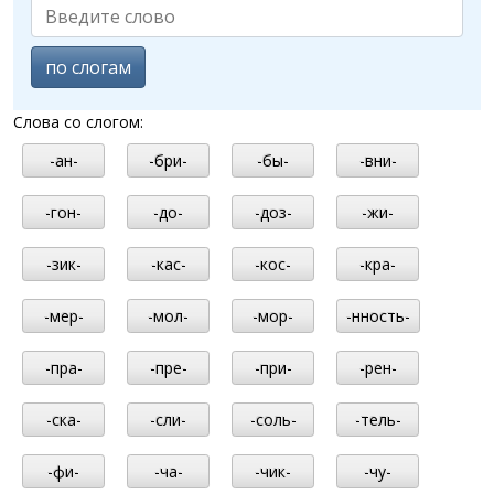
по слогам
Слова со слогом:
-ан-
-бри-
-бы-
-вни-
-гон-
-до-
-доз-
-жи-
-зик-
-кас-
-кос-
-кра-
-мер-
-мол-
-мор-
-нность-
-пра-
-пре-
-при-
-рен-
-ска-
-сли-
-соль-
-тель-
-фи-
-ча-
-чик-
-чу-