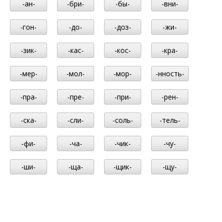
-ан-
-бри-
-бы-
-вни-
-гон-
-до-
-доз-
-жи-
-зик-
-кас-
-кос-
-кра-
-мер-
-мол-
-мор-
-нность-
-пра-
-пре-
-при-
-рен-
-ска-
-сли-
-соль-
-тель-
-фи-
-ча-
-чик-
-чу-
-ши-
-ща-
-щик-
-щу-