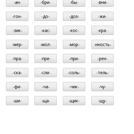
-ан-
-бри-
-бы-
-вни-
-гон-
-до-
-доз-
-жи-
-зик-
-кас-
-кос-
-кра-
-мер-
-мол-
-мор-
-нность-
-пра-
-пре-
-при-
-рен-
-ска-
-сли-
-соль-
-тель-
-фи-
-ча-
-чик-
-чу-
-ши-
-ща-
-щик-
-щу-