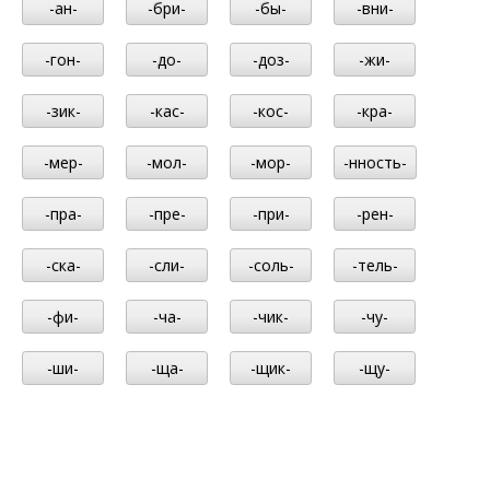
-ан-
-бри-
-бы-
-вни-
-гон-
-до-
-доз-
-жи-
-зик-
-кас-
-кос-
-кра-
-мер-
-мол-
-мор-
-нность-
-пра-
-пре-
-при-
-рен-
-ска-
-сли-
-соль-
-тель-
-фи-
-ча-
-чик-
-чу-
-ши-
-ща-
-щик-
-щу-