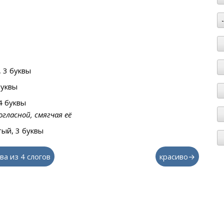
 3 буквы
буквы
4 буквы
гласной, смягчая её
ый, 3 буквы
ва из 4 слогов
красиво→