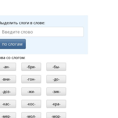
Выделить слоги в слове:
по слогам
ова со слогом:
-ан-
-бри-
-бы-
-вни-
-гон-
-до-
-доз-
-жи-
-зик-
-кас-
-кос-
-кра-
-мер-
-мол-
-мор-