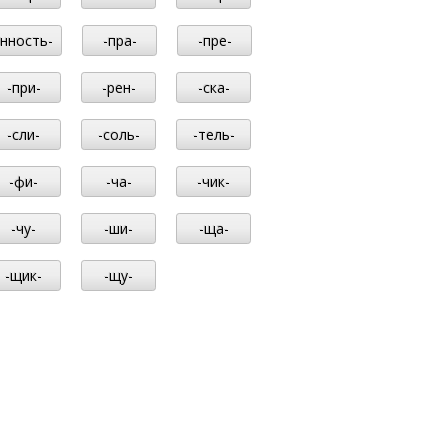
-нность-
-пра-
-пре-
-при-
-рен-
-ска-
-сли-
-соль-
-тель-
-фи-
-ча-
-чик-
-чу-
-ши-
-ща-
-щик-
-щу-