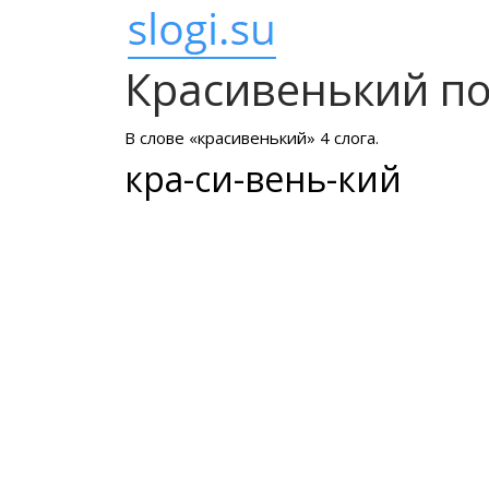
Красивенький по
В слове «красивенький» 4 слога.
кра-си-вень-кий