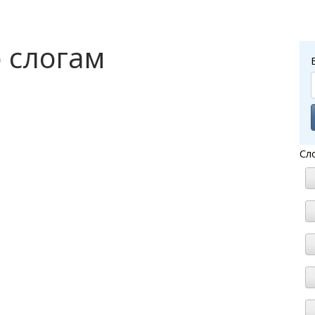
 слогам
Сл