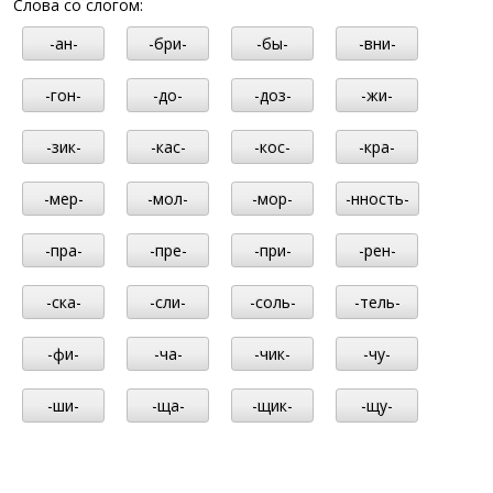
Слова со слогом:
-ан-
-бри-
-бы-
-вни-
-гон-
-до-
-доз-
-жи-
-зик-
-кас-
-кос-
-кра-
-мер-
-мол-
-мор-
-нность-
-пра-
-пре-
-при-
-рен-
-ска-
-сли-
-соль-
-тель-
-фи-
-ча-
-чик-
-чу-
-ши-
-ща-
-щик-
-щу-