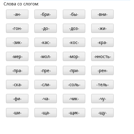
Слова со слогом:
-ан-
-бри-
-бы-
-вни-
-гон-
-до-
-доз-
-жи-
-зик-
-кас-
-кос-
-кра-
-мер-
-мол-
-мор-
-нность-
-пра-
-пре-
-при-
-рен-
-ска-
-сли-
-соль-
-тель-
-фи-
-ча-
-чик-
-чу-
-ши-
-ща-
-щик-
-щу-