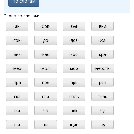
по слогам
Слова со слогом:
-ан-
-бри-
-бы-
-вни-
-гон-
-до-
-доз-
-жи-
-зик-
-кас-
-кос-
-кра-
-мер-
-мол-
-мор-
-нность-
-пра-
-пре-
-при-
-рен-
-ска-
-сли-
-соль-
-тель-
-фи-
-ча-
-чик-
-чу-
-ши-
-ща-
-щик-
-щу-