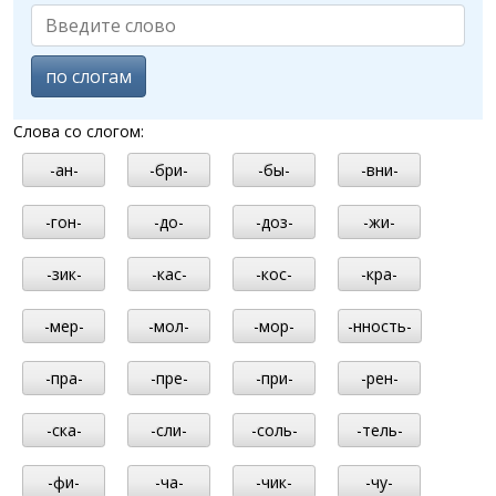
по слогам
Слова со слогом:
-ан-
-бри-
-бы-
-вни-
-гон-
-до-
-доз-
-жи-
-зик-
-кас-
-кос-
-кра-
-мер-
-мол-
-мор-
-нность-
-пра-
-пре-
-при-
-рен-
-ска-
-сли-
-соль-
-тель-
-фи-
-ча-
-чик-
-чу-