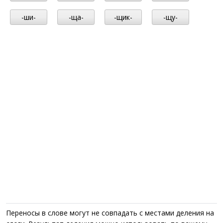
-ши-
-ща-
-щик-
-щу-
Переносы в слове могут не совпадать с местами деления на