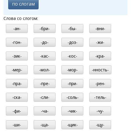
по слогам
Слова со слогом:
-ан-
-бри-
-бы-
-вни-
-гон-
-до-
-доз-
-жи-
-зик-
-кас-
-кос-
-кра-
-мер-
-мол-
-мор-
-нность-
-пра-
-пре-
-при-
-рен-
-ска-
-сли-
-соль-
-тель-
-фи-
-ча-
-чик-
-чу-
-ши-
-ща-
-щик-
-щу-