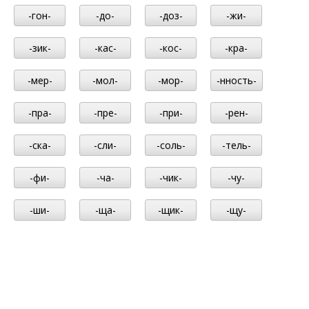
-гон-
-до-
-доз-
-жи-
-зик-
-кас-
-кос-
-кра-
-мер-
-мол-
-мор-
-нность-
-пра-
-пре-
-при-
-рен-
-ска-
-сли-
-соль-
-тель-
-фи-
-ча-
-чик-
-чу-
-ши-
-ща-
-щик-
-щу-