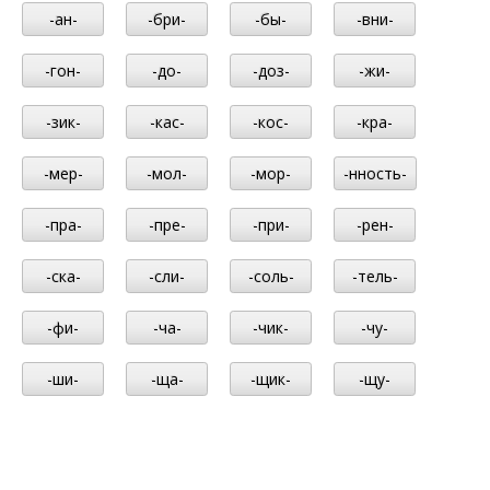
-ан-
-бри-
-бы-
-вни-
-гон-
-до-
-доз-
-жи-
-зик-
-кас-
-кос-
-кра-
-мер-
-мол-
-мор-
-нность-
-пра-
-пре-
-при-
-рен-
-ска-
-сли-
-соль-
-тель-
-фи-
-ча-
-чик-
-чу-
-ши-
-ща-
-щик-
-щу-