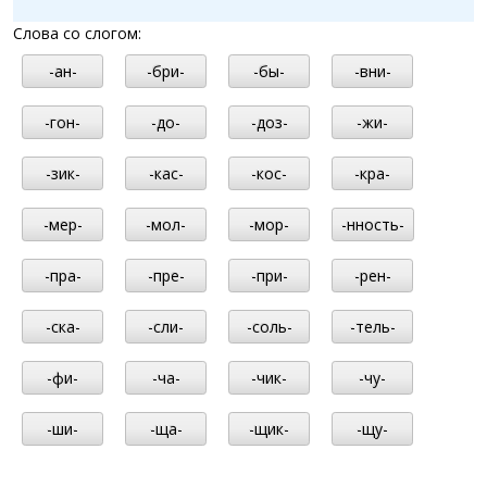
Слова со слогом:
-ан-
-бри-
-бы-
-вни-
-гон-
-до-
-доз-
-жи-
-зик-
-кас-
-кос-
-кра-
-мер-
-мол-
-мор-
-нность-
-пра-
-пре-
-при-
-рен-
-ска-
-сли-
-соль-
-тель-
-фи-
-ча-
-чик-
-чу-
-ши-
-ща-
-щик-
-щу-