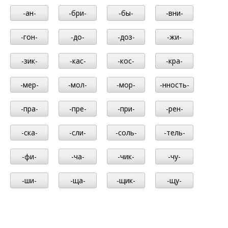
-ан-
-бри-
-бы-
-вни-
-гон-
-до-
-доз-
-жи-
-зик-
-кас-
-кос-
-кра-
-мер-
-мол-
-мор-
-нность-
-пра-
-пре-
-при-
-рен-
-ска-
-сли-
-соль-
-тель-
-фи-
-ча-
-чик-
-чу-
-ши-
-ща-
-щик-
-щу-