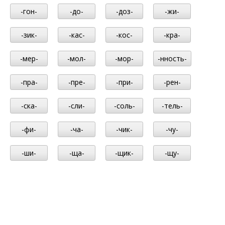
-гон-
-до-
-доз-
-жи-
-зик-
-кас-
-кос-
-кра-
-мер-
-мол-
-мор-
-нность-
-пра-
-пре-
-при-
-рен-
-ска-
-сли-
-соль-
-тель-
-фи-
-ча-
-чик-
-чу-
-ши-
-ща-
-щик-
-щу-