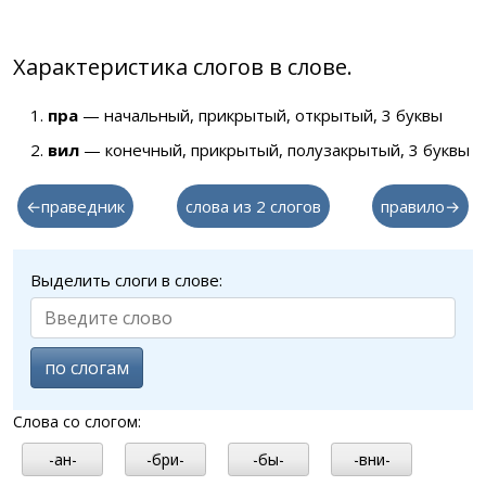
Характеристика слогов в слове.
пра
— начальный, прикрытый, открытый, 3 буквы
вил
— конечный, прикрытый, полузакрытый, 3 буквы
←праведник
слова из 2 слогов
правило→
Выделить слоги в слове:
по слогам
Слова со слогом:
-ан-
-бри-
-бы-
-вни-