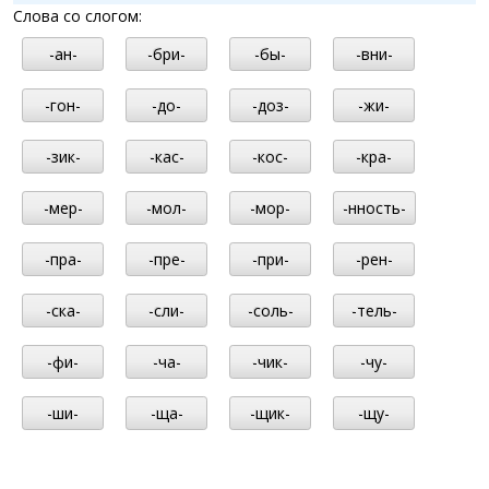
Слова со слогом:
-ан-
-бри-
-бы-
-вни-
-гон-
-до-
-доз-
-жи-
-зик-
-кас-
-кос-
-кра-
-мер-
-мол-
-мор-
-нность-
-пра-
-пре-
-при-
-рен-
-ска-
-сли-
-соль-
-тель-
-фи-
-ча-
-чик-
-чу-
-ши-
-ща-
-щик-
-щу-