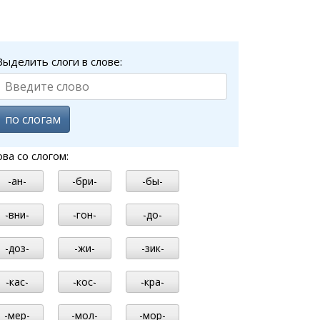
Выделить слоги в слове:
по слогам
ова со слогом:
-ан-
-бри-
-бы-
-вни-
-гон-
-до-
-доз-
-жи-
-зик-
-кас-
-кос-
-кра-
-мер-
-мол-
-мор-