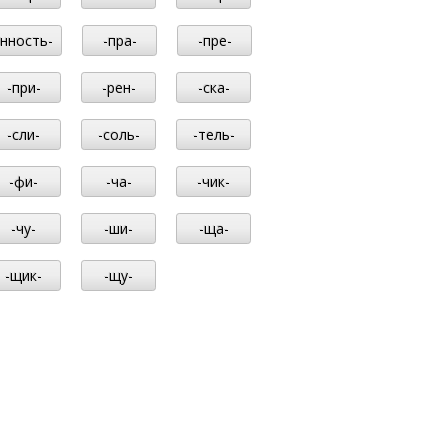
-нность-
-пра-
-пре-
-при-
-рен-
-ска-
-сли-
-соль-
-тель-
-фи-
-ча-
-чик-
-чу-
-ши-
-ща-
-щик-
-щу-