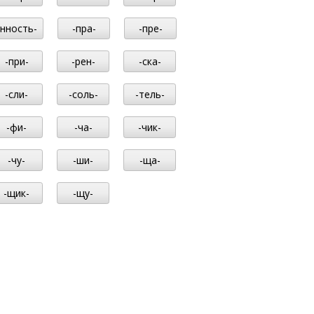
-нность-
-пра-
-пре-
-при-
-рен-
-ска-
-сли-
-соль-
-тель-
-фи-
-ча-
-чик-
-чу-
-ши-
-ща-
-щик-
-щу-