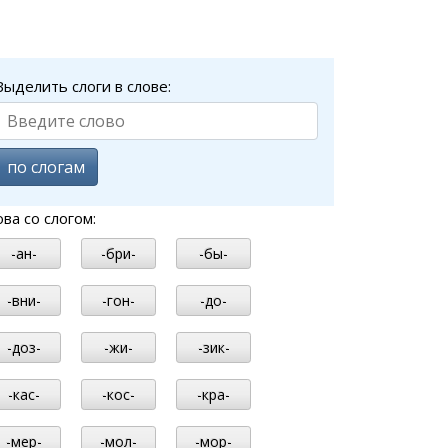
Выделить слоги в слове:
по слогам
ова со слогом:
-ан-
-бри-
-бы-
-вни-
-гон-
-до-
-доз-
-жи-
-зик-
-кас-
-кос-
-кра-
-мер-
-мол-
-мор-