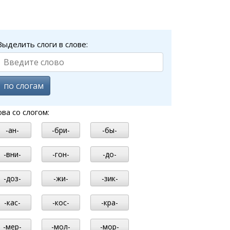
Выделить слоги в слове:
по слогам
ова со слогом:
-ан-
-бри-
-бы-
-вни-
-гон-
-до-
-доз-
-жи-
-зик-
-кас-
-кос-
-кра-
-мер-
-мол-
-мор-