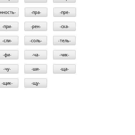
-нность-
-пра-
-пре-
-при-
-рен-
-ска-
-сли-
-соль-
-тель-
-фи-
-ча-
-чик-
-чу-
-ши-
-ща-
-щик-
-щу-