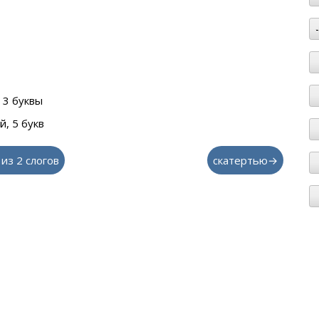
 3 буквы
, 5 букв
 из 2 слогов
скатертью→