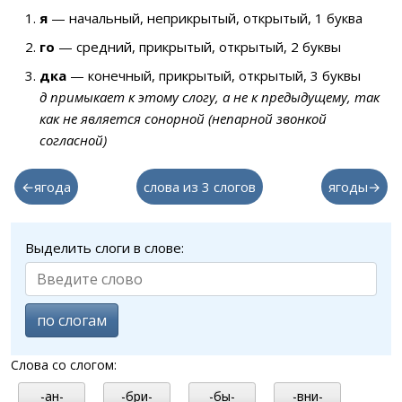
я
— начальный, неприкрытый, открытый, 1 буква
го
— средний, прикрытый, открытый, 2 буквы
дка
— конечный, прикрытый, открытый, 3 буквы
д примыкает к этому слогу, а не к предыдущему, так
как не является сонорной (непарной звонкой
согласной)
←ягода
слова из 3 слогов
ягоды→
Выделить слоги в слове:
по слогам
Слова со слогом:
-ан-
-бри-
-бы-
-вни-