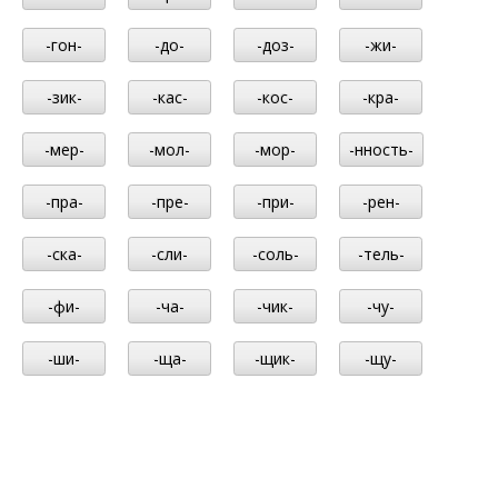
-гон-
-до-
-доз-
-жи-
-зик-
-кас-
-кос-
-кра-
-мер-
-мол-
-мор-
-нность-
-пра-
-пре-
-при-
-рен-
-ска-
-сли-
-соль-
-тель-
-фи-
-ча-
-чик-
-чу-
-ши-
-ща-
-щик-
-щу-